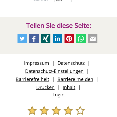
Teilen Sie diese Seite:
Empfehlen
Empfehlen
Empfehlen
Empfehlen
Empfehlen
Per
Per
Sie
Sie
Sie
Sie
Sie
Whatsapp
E-
uns
uns
uns
uns
uns
weiteremfehlen
Mail
auf
auf
auf
auf
auf
weiteremfeh
Impressum
Datenschutz
Twitter
Facebook
Xing
LinkedIn
Pinterest
Datenschutz-Einstellungen
Barrierefreiheit
Barriere melden
Drucken
Inhalt
Login