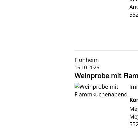
Ant
552
Flonheim
16.10.2026
Weinprobe mit Fl
Imm
Kon
Mey
Mey
55