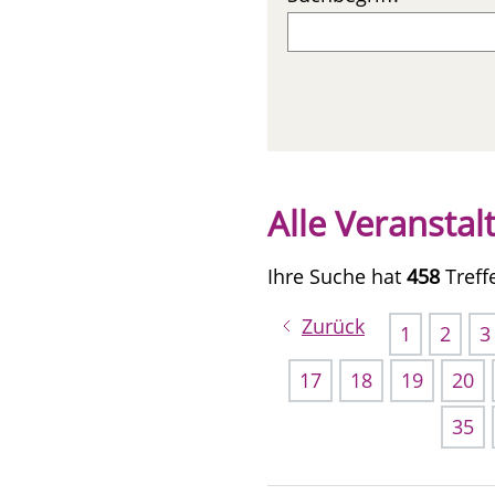
Alle Veransta
Ihre Suche hat
458
Treff
Zurück
1
2
3
17
18
19
20
35