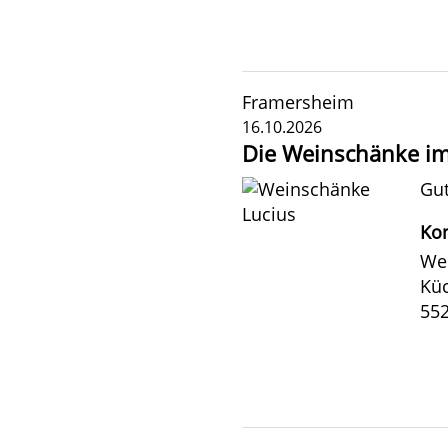
Framersheim
16.10.2026
Die Weinschänke im
Gut
Kon
Wei
Kü
55