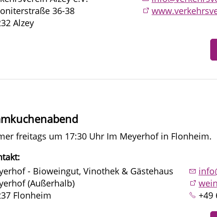
oniterstraße 36-38
www.verkehrsve
32 Alzey
ammkuchenabend
er freitags um 17:30 Uhr Im Meyerhof in Flonheim.
takt:
erhof - Bioweingut, Vinothek & Gästehaus
inf
erhof (Außerhalb)
wein
237 Flonheim
+49 