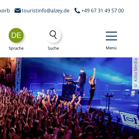
korb
touristinfo@alzey.de
+49 67 31 49 57 00
DE
Menü
Sprache
Suche
© Kibo Media