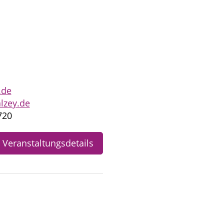
.de
zey.de
720
Veranstaltungsdetails