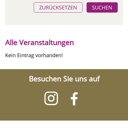
ZURÜCKSETZEN
SUCHEN
Alle Veranstaltungen
Kein Eintrag vorhanden!
Besuchen Sie uns auf
Besuchen
Besuchen
Sie
Sie
uns
uns
auf
auf
Instagram
Facebook