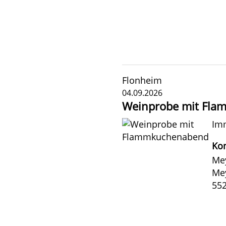
Flonheim
04.09.2026
Weinprobe mit Fl
Imm
Kon
Mey
Mey
55