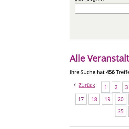
Alle Veransta
Ihre Suche hat
456
Treff
Zurück
1
2
3
17
18
19
20
35