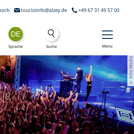
korb
touristinfo@alzey.de
+49 67 31 49 57 00
DE
Menü
Sprache
Suche
© Kibo Media