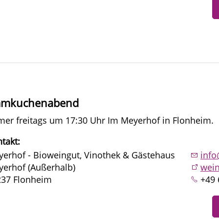
ammkuchenabend
er freitags um 17:30 Uhr Im Meyerhof in Flonheim.
takt:
erhof - Bioweingut, Vinothek & Gästehaus
inf
erhof (Außerhalb)
wein
237 Flonheim
+49 