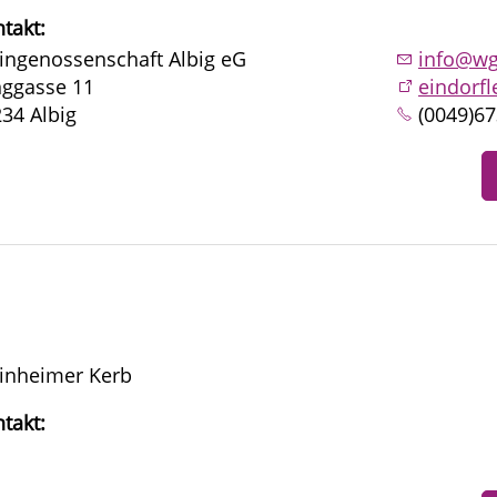
takt:
ngenossenschaft Albig eG
info@wg
nggasse 11
eindorfl
34 Albig
(0049)6
inheimer Kerb
takt: