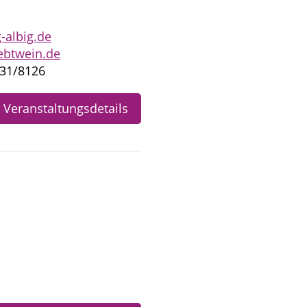
-albig.de
ebtwein.de
731/8126
Veranstaltungsdetails