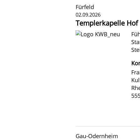
Fürfeld
02.09.2026
Templerkapelle Hof I
Füh
Sta
Ste
Kon
Fra
Kul
Rh
555
Gau-Odernheim