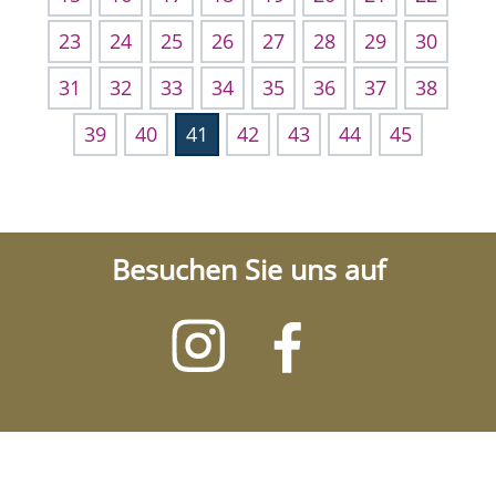
23
24
25
26
27
28
29
30
31
32
33
34
35
36
37
38
39
40
41
42
43
44
45
Besuchen Sie uns auf
Besuchen
Besuchen
Sie
Sie
uns
uns
auf
auf
Instagram
Facebook