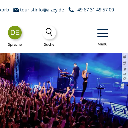
korb
touristinfo@alzey.de
+49 67 31 49 57 00
DE
Menü
Sprache
Suche
© Kibo Media