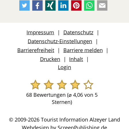
Empfehlen
Empfehlen
Empfehlen
Empfehlen
Empfehlen
Per
Per
Sie
Sie
Sie
Sie
Sie
Whatsapp
E-
uns
uns
uns
uns
uns
weiteremfehlen
Mail
auf
auf
auf
auf
auf
weiteremfeh
Impressum
Datenschutz
Twitter
Facebook
Xing
LinkedIn
Pinterest
Datenschutz-Einstellungen
Barrierefreiheit
Barriere melden
Drucken
Inhalt
Login
68 Bewertungen (
⌀
4,06 von 5
Sternen)
© 2009-2026 Tourist Information Alzeyer Land
Webdesign by
ScreenPublishing.de