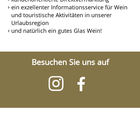
ein exzellenter Informationsservice für Wein
und touristische Aktivitäten in unserer
Urlaubsregion
und natürlich ein gutes Glas Wein!
Besuchen Sie uns auf
Besuchen
Besuchen
Sie
Sie
uns
uns
auf
auf
Instagram
Facebook