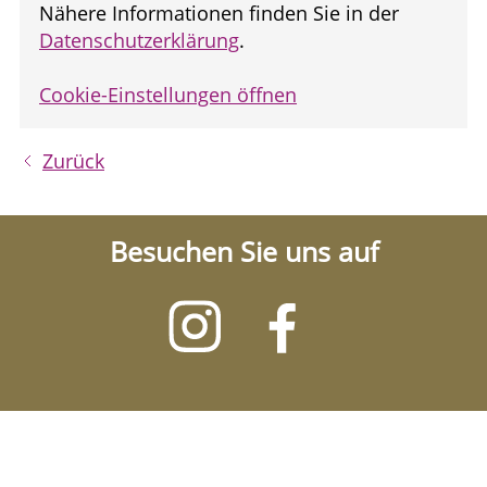
Nähere Informationen finden Sie in der
Datenschutzerklärung
.
Cookie-Einstellungen öffnen
Zurück
Besuchen Sie uns auf
Besuchen
Besuchen
Sie
Sie
uns
uns
auf
auf
Instagram
Facebook