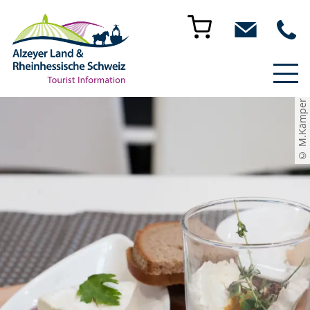
© M.Kämper