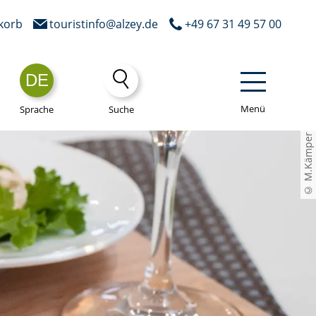
korb
touristinfo@alzey.de
+49 67 31 49 57 00
DE
Menü
Sprache
Suche
© M.Kämper