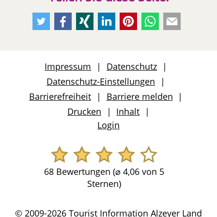
Empfehlen
Empfehlen
Empfehlen
Empfehlen
Empfehlen
Per
Per
Sie
Sie
Sie
Sie
Sie
Whatsapp
E-
uns
uns
uns
uns
uns
weiteremfehlen
Mail
auf
auf
auf
auf
auf
weiteremfeh
Impressum
Datenschutz
Twitter
Facebook
Xing
LinkedIn
Pinterest
Datenschutz-Einstellungen
Barrierefreiheit
Barriere melden
Drucken
Inhalt
Login
68 Bewertungen (
⌀
4,06 von 5
Sternen)
© 2009-2026 Tourist Information Alzeyer Land