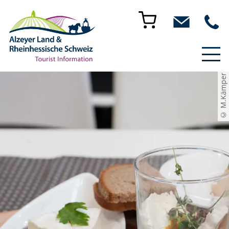
© M.Kämper