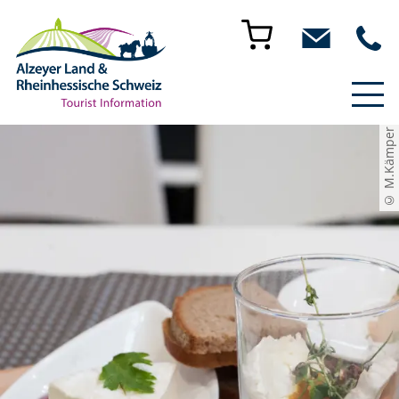
© M.Kämper