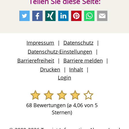
Teilen Sie diese Seite:
Empfehlen
Empfehlen
Empfehlen
Empfehlen
Empfehlen
Per
Per
Sie
Sie
Sie
Sie
Sie
Whatsapp
E-
uns
uns
uns
uns
uns
weiteremfehlen
Mail
auf
auf
auf
auf
auf
weiteremfeh
Impressum
Datenschutz
Twitter
Facebook
Xing
LinkedIn
Pinterest
Datenschutz-Einstellungen
Barrierefreiheit
Barriere melden
Drucken
Inhalt
Login
68 Bewertungen (
⌀
4,06 von 5
Sternen)