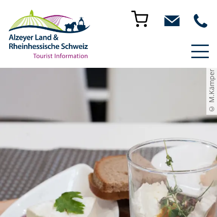
© M.Kämper