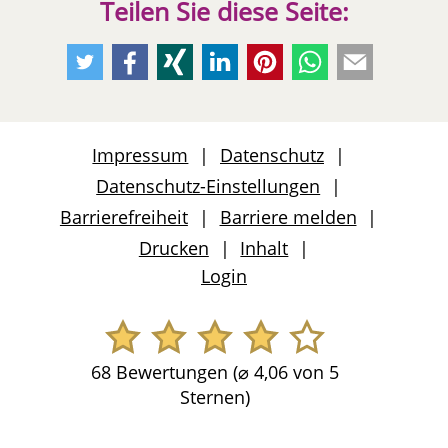
Teilen Sie diese Seite:
Empfehlen
Empfehlen
Empfehlen
Empfehlen
Empfehlen
Per
Per
Sie
Sie
Sie
Sie
Sie
Whatsapp
E-
uns
uns
uns
uns
uns
weiteremfehlen
Mail
auf
auf
auf
auf
auf
weiteremfeh
Impressum
Datenschutz
Twitter
Facebook
Xing
LinkedIn
Pinterest
Datenschutz-Einstellungen
Barrierefreiheit
Barriere melden
Drucken
Inhalt
Login
68 Bewertungen (
⌀
4,06 von 5
Sternen)