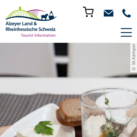
© M.Kämper