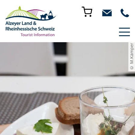
© M.Kämper