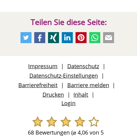
Teilen Sie diese Seite:
Empfehlen
Empfehlen
Empfehlen
Empfehlen
Empfehlen
Per
Per
Sie
Sie
Sie
Sie
Sie
Whatsapp
E-
uns
uns
uns
uns
uns
weiteremfehlen
Mail
auf
auf
auf
auf
auf
weiteremfeh
Impressum
Datenschutz
Twitter
Facebook
Xing
LinkedIn
Pinterest
Datenschutz-Einstellungen
Barrierefreiheit
Barriere melden
Drucken
Inhalt
Login
68 Bewertungen (
⌀
4,06 von 5