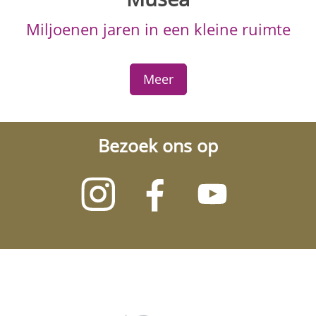
Miljoenen jaren in een kleine ruimte
Meer
Bezoek ons op
Bezoek
Bezoek
Bezoek
ons
ons
ons
op
op
op
Instagram
Facebook
Youtube