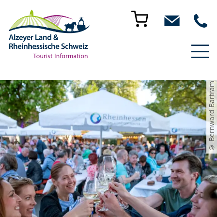
<!--[if IE]>
© Bernward Bartram