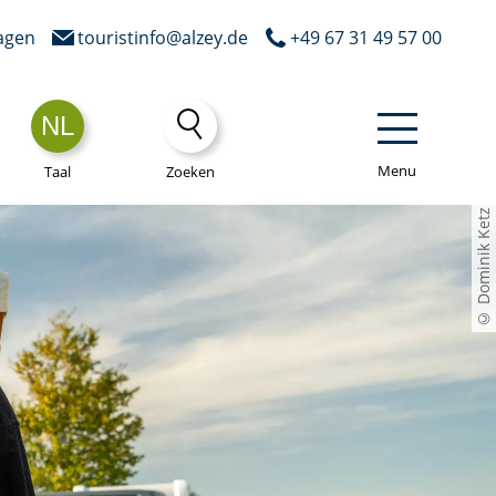
agen
touristinfo@alzey.de
+49 67 31 49 57 00
NL
Menu
Taal
Zoeken
© Dominik Ketz