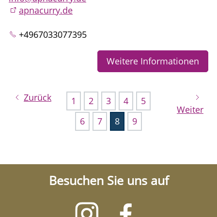
apnacurry.de
+4967033077395
Weitere Informationen
Zurück
1
2
3
4
5
Weiter
6
7
8
9
Besuchen Sie uns auf
Besuchen
Besuchen