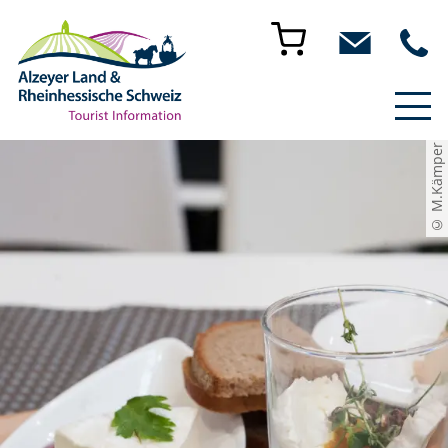
© M.Kämper