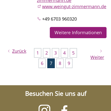
zimmermann.de
www.weingut-zimmermann.de
+49 6703 960320
Weitere Informationen
Zurück
1
2
3
4
5
Weiter
6
7
8
9
Besuchen Sie uns auf
Besuchen
Besuchen