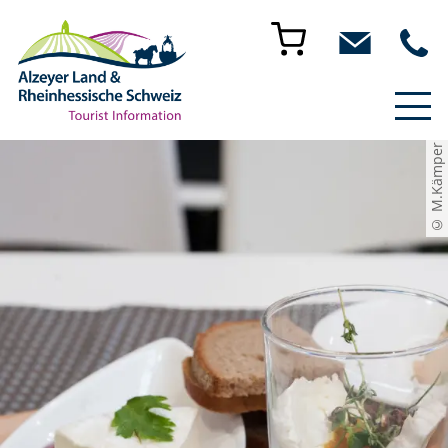
© M.Kämper