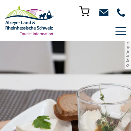
© M.Kämper