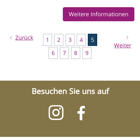
Weitere Informationen
Zurück
1
2
3
4
5
Weiter
6
7
8
9
Besuchen Sie uns auf
Besuchen
Besuchen
Sie
Sie
uns
uns
auf
auf