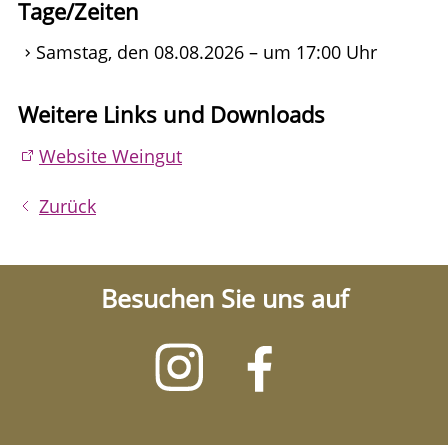
Tage/Zeiten
Samstag, den 08.08.2026 – um 17:00 Uhr
Weitere Links und Downloads
Website Weingut
Zurück
Besuchen Sie uns auf
Besuchen
Besuchen
Sie
Sie
uns
uns
auf
auf