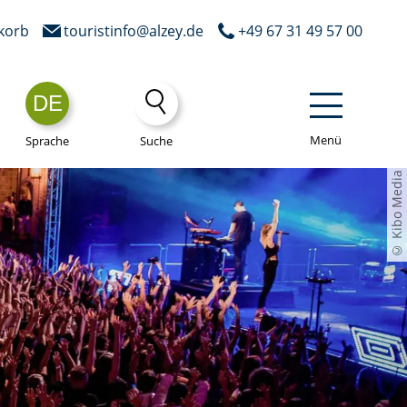
korb
touristinfo@alzey.de
+49 67 31 49 57 00
DE
Menü
Sprache
Suche
© Kibo Media