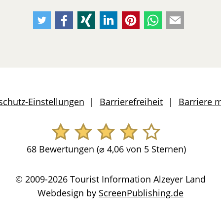
Empfehlen
Empfehlen
Empfehlen
Empfehlen
Empfehlen
Per
Per
Sie
Sie
Sie
Sie
Sie
Whatsapp
E-
uns
uns
uns
uns
uns
weiteremfehlen
Mail
auf
auf
auf
auf
auf
weiteremfeh
Twitter
Facebook
Xing
LinkedIn
Pinterest
schutz-Einstellungen
Barrierefreiheit
Barriere 
68 Bewertungen (
⌀
4,06 von 5 Sternen)
© 2009-2026 Tourist Information Alzeyer Land
Webdesign by
ScreenPublishing.de