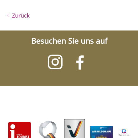
Zurück
Besuchen Sie uns auf
Besuchen
Besuchen
Sie
Sie
uns
uns
auf
auf
Instagram
Facebook