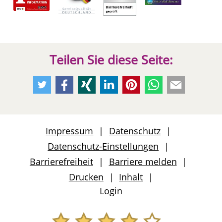
Teilen Sie diese Seite:
Empfehlen
Empfehlen
Empfehlen
Empfehlen
Empfehlen
Per
Per
Sie
Sie
Sie
Sie
Sie
Whatsapp
E-
uns
uns
uns
uns
uns
weiteremfehlen
Mail
auf
auf
auf
auf
auf
weiteremfeh
Impressum
Datenschutz
Twitter
Facebook
Xing
LinkedIn
Pinterest
Datenschutz-Einstellungen
Barrierefreiheit
Barriere melden
Drucken
Inhalt
Login