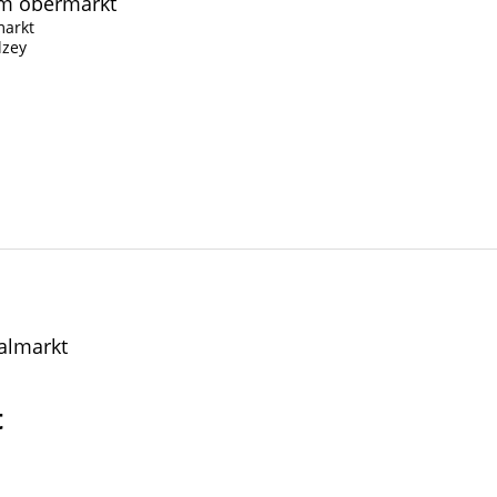
markt
lzey
almarkt
t