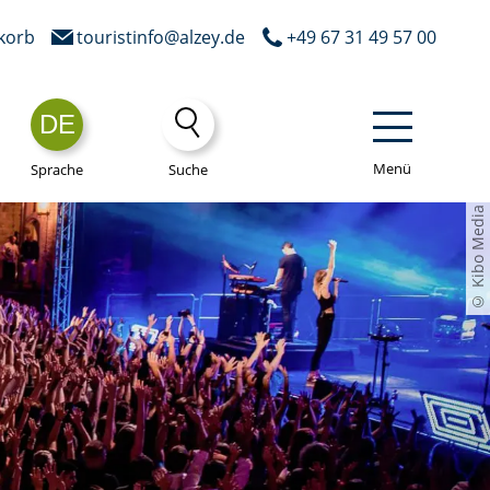
korb
touristinfo@alzey.de
+49 67 31 49 57 00
DE
Menü
Sprache
Suche
© Kibo Media