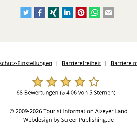
Empfehlen
Empfehlen
Empfehlen
Empfehlen
Empfehlen
Per
Per
Sie
Sie
Sie
Sie
Sie
Whatsapp
E-
uns
uns
uns
uns
uns
weiteremfehlen
Mail
auf
auf
auf
auf
auf
weiteremfeh
Twitter
Facebook
Xing
LinkedIn
Pinterest
schutz-Einstellungen
Barrierefreiheit
Barriere 
68 Bewertungen (
⌀
4,06 von 5 Sternen)
© 2009-2026 Tourist Information Alzeyer Land
Webdesign by
ScreenPublishing.de