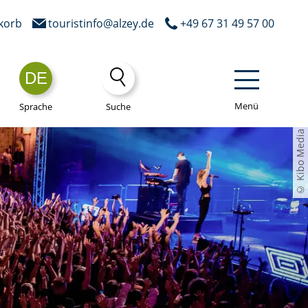
korb
touristinfo@alzey.de
+49 67 31 49 57 00
DE
Menü
Sprache
Suche
© Kibo Media