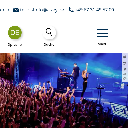
korb
touristinfo@alzey.de
+49 67 31 49 57 00
DE
Menü
Sprache
Suche
© Kibo Media