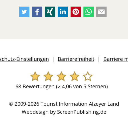
Empfehlen
Empfehlen
Empfehlen
Empfehlen
Empfehlen
Per
Per
Sie
Sie
Sie
Sie
Sie
Whatsapp
E-
uns
uns
uns
uns
uns
weiteremfehlen
Mail
auf
auf
auf
auf
auf
weiteremfeh
Twitter
Facebook
Xing
LinkedIn
Pinterest
schutz-Einstellungen
Barrierefreiheit
Barriere 
68 Bewertungen (
⌀
4,06 von 5 Sternen)
© 2009-2026 Tourist Information Alzeyer Land
Webdesign by
ScreenPublishing.de