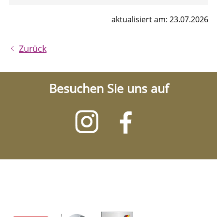
aktualisiert am: 23.07.2026
Zurück
Besuchen Sie uns auf
Besuchen
Besuchen
Sie
Sie
uns
uns
auf
auf
Instagram
Facebook