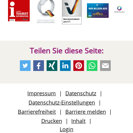
Teilen Sie diese Seite:
Empfehlen
Empfehlen
Empfehlen
Empfehlen
Empfehlen
Per
Per
Sie
Sie
Sie
Sie
Sie
Whatsapp
E-
uns
uns
uns
uns
uns
weiteremfehlen
Mail
auf
auf
auf
auf
auf
weiteremfeh
Impressum
Datenschutz
Twitter
Facebook
Xing
LinkedIn
Pinterest
Datenschutz-Einstellungen
Barrierefreiheit
Barriere melden
Drucken
Inhalt
Login