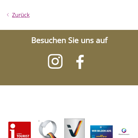
Zurück
Besuchen Sie uns auf
Besuchen
Besuchen
Sie
Sie
uns
uns
auf
auf
Instagram
Facebook