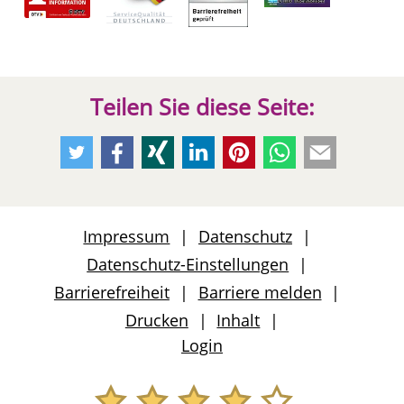
Teilen Sie diese Seite:
Empfehlen
Empfehlen
Empfehlen
Empfehlen
Empfehlen
Per
Per
Sie
Sie
Sie
Sie
Sie
Whatsapp
E-
uns
uns
uns
uns
uns
weiteremfehlen
Mail
auf
auf
auf
auf
auf
weiteremfeh
Impressum
Datenschutz
Twitter
Facebook
Xing
LinkedIn
Pinterest
Datenschutz-Einstellungen
Barrierefreiheit
Barriere melden
Drucken
Inhalt
Login