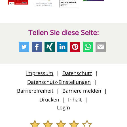
Teilen Sie diese Seite:
Empfehlen
Empfehlen
Empfehlen
Empfehlen
Empfehlen
Per
Per
Sie
Sie
Sie
Sie
Sie
Whatsapp
E-
uns
uns
uns
uns
uns
weiteremfehlen
Mail
auf
auf
auf
auf
auf
weiteremfeh
Impressum
Datenschutz
Twitter
Facebook
Xing
LinkedIn
Pinterest
Datenschutz-Einstellungen
Barrierefreiheit
Barriere melden
Drucken
Inhalt
Login