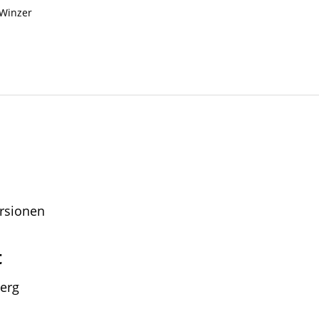
 Winzer
ursionen
t
erg