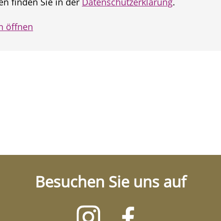
n finden Sie in der
Datenschutzerklärung
.
n öffnen
Besuchen Sie uns auf
Besuchen
Besuchen