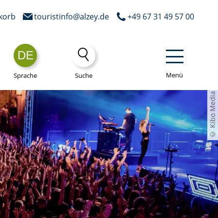
korb
touristinfo@alzey.de
+49 67 31 49 57 00
DE
Menü
Sprache
Suche
© Kibo Media